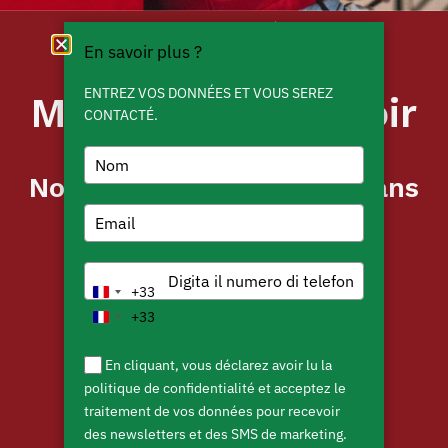
En savoir plus ?
ENTREZ VOS DONNÉES ET VOUS SEREZ
Merci de nous avoir
CONTACTÉ.
contactés!
Nous vous rappellerons dans
les plus brefs délais.
Voir tous les sites
+33
France +33
+33
France +33
En cliquant, vous déclarez avoir lu la
politique de confidentialité et acceptez le
traitement de vos données pour recevoir
des newsletters et des SMS de marketing.