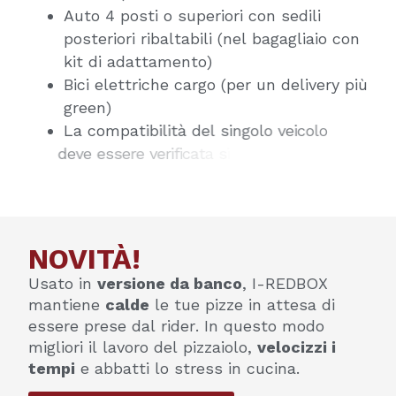
A
u
t
o
4
p
o
s
t
i
o
s
u
p
e
r
i
o
r
i
c
o
n
s
e
d
i
l
i
p
o
s
t
e
r
i
o
r
i
r
i
b
a
l
t
a
b
i
l
i
(
n
e
l
b
a
g
a
g
l
i
a
i
o
c
o
n
k
i
t
d
i
a
d
a
t
t
a
m
e
n
t
o
)
B
i
c
i
e
l
e
t
t
r
i
c
h
e
c
a
r
g
o
(
p
e
r
u
n
d
e
l
i
v
e
r
y
p
i
ù
g
r
e
e
n
)
L
a
c
o
m
p
a
t
i
b
i
l
i
t
à
d
e
l
s
i
n
g
o
l
o
v
e
i
c
o
l
o
d
e
v
e
e
s
s
e
r
e
v
e
r
i
f
i
c
a
t
a
s
i
a
c
o
m
e
p
o
r
t
a
t
a
s
i
a
c
o
m
e
p
o
s
s
i
b
i
l
i
t
à
d
i
a
n
c
o
r
a
g
g
i
o
.
NOVITÀ!
U
s
a
t
o
i
n
v
e
r
s
i
o
n
e
d
a
b
a
n
c
o
,
I
-
R
E
D
B
O
X
m
a
n
t
i
e
n
e
c
a
l
d
e
l
e
t
u
e
p
i
z
z
e
i
n
a
t
t
e
s
a
d
i
e
s
s
e
r
e
p
r
e
s
e
d
a
l
r
i
d
e
r
.
I
n
q
u
e
s
t
o
m
o
d
o
m
i
g
l
i
o
r
i
i
l
l
a
v
o
r
o
d
e
l
p
i
z
z
a
i
o
l
o
,
v
e
l
o
c
i
z
z
i
i
t
e
m
p
i
e
a
b
b
a
t
t
i
l
o
s
t
r
e
s
s
i
n
c
u
c
i
n
a
.