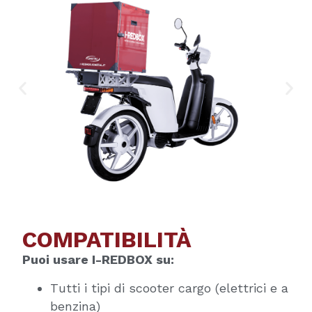
COMPATIBILITÀ
Puoi usare I-REDBOX su:
T
u
t
t
i
i
t
i
p
i
d
i
s
c
o
o
t
e
r
c
a
r
g
o
(
e
l
e
t
t
r
i
c
i
e
a
b
e
n
z
i
n
a
)