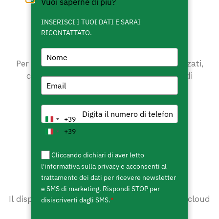
Vuoi saperne di più?
INSERISCI I TUOI DATI E SARAI
RICONTATTATO.
Display
Per selezionare set predefiniti o personalizzati,
controllare il segnale, la batteria e i gradi
+39
Italy +39
+39
Italy +39
Cliccando dichiari di aver letto
l'informativa sulla privacy e acconsenti al
Antenna
trattamento dei dati per ricevere newsletter
e SMS di marketing. Rispondi STOP per
Il dispositivo principale che comunica con il cloud
disiscriverti dagli SMS.
*
in ingresso e in uscita