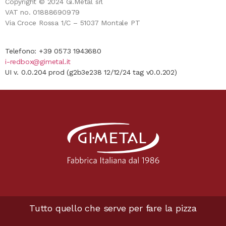
Copyright © 2024 Gi.Metal srl
VAT no. 01888690979
Via Croce Rossa 1/C – 51037 Montale PT
Telefono: +39 0573 1943680
i-redbox@gimetal.it
UI v. 0.0.204 prod (g2b3e238 12/12/24 tag v0.0.202)
Tutto quello che serve per fare la pizza